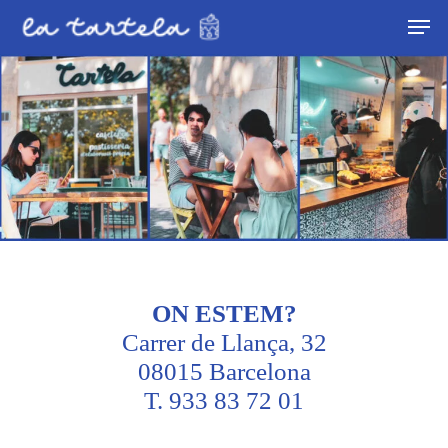
Skip
Men
to
Close
main
Menu
content
ON ESTEM?
Carrer de Llança, 32
08015 Barcelona
T. 933 83 72 01